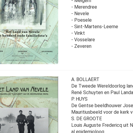
- Meigem
- Merendree
- Nevele
- Poesele
- Sint-Martens-Leerne
- Vinkt
- Vosselare
- Zeveren
A. BOLLAERT
De Tweede Wereldoorlog lang
René Schuyten en Paul Landa
P. HUYS
De Gentse beeldhouwer Josep
Mauritiusbeeld voor de kerk 
S. DE GROOTE
Louis Auguste Fredericq uit 
al epidemioloog