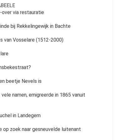
ABEELE
-over via restauratie
nde bij Rekkelingewijk in Bachte
ges van Vosselare (1512-2000)
lare
nsbekestraat?
een beetje Nevels is
vele namen, emigreerde in 1865 vanuit
ouchel in Landegem
ie op zoek naar gesneuvelde luitenant