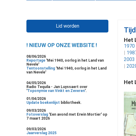
Lid worden
Tij
Het 
! NIEUW OP ONZE WEBSITE !
1970
|
198
08/06/2026
2003
Reportage
'Mei 1940, oorlog in het Land van
Nevele'
|
202
Tentoonstelling
'Mei 1940, oorlog in het Land
van Nevele'
Het 
04/05/2026
Radio Tequila - Jan Luyssaert over
'
Toponymie van Vinkt en Zeveren
'.
01/04/2026
Update boekenlijst
bibliotheek.
09/03/2026
Fotoverslag
'Een avond met Erwin Mortier' op
7 maart 2026
09/03/2026
Jaarverslag 2025