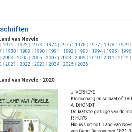
dschriften
Land van Nevele
|
1971
|
1972
|
1973
|
1974
|
1975
|
1976
|
1977
|
1978
|
1979
|
7
|
1988
|
1989
|
1990
|
1991
|
1992
|
1993
|
1994
|
1995
|
1996
|
2004
|
2005
|
2006
|
2007
|
2008
|
2009
|
2010
|
2011
|
2012
|
0
|
2021
|
2022
|
2023
|
2024
|
2025
|
2026
|
Land van Nevele - 2020
J. VERHEYE
Kleinschalig en sociaal of 180
A. DHONDT
De laatste getuige van de m
P. HUYS
Nieuws uit het 'Land van Neve
van Gend' (jaargangen 1821-