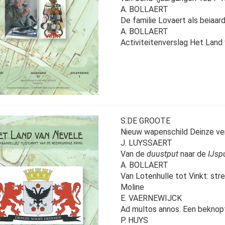
A. BOLLAERT
De familie Lovaert als beiaa
A. BOLLAERT
Activiteitenverslag Het Land
S.DE GROOTE
Nieuw wapenschild Deinze ver
J. LUYSSAERT
Van de
duustput
naar de
IJsp
A. BOLLAERT
Van Lotenhulle tot Vinkt: st
Moline
E. VAERNEWIJCK
Ad multos annos. Een beknop
P. HUYS