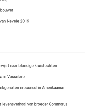
rdbouwer
 van Nevele 2019
wijst naar bloedige kruistochten
ut
in Vosselare
reekgenoten ereconsul in Amerikaanse
t levensverhaal van broeder Gommarus