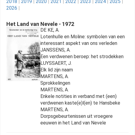
2018
|
2019
|
2020
|
2021
|
2022
|
2023
|
2024
|
2025
|
2026
|
Het Land van Nevele - 1972
DE KE, A.
Lotenhulle en Moline: symbolen van een
interessant aspekt van ons verleden
JANSSENS, A.
Een verdwenen beroep: het strodekken
LUYSSAERT, J.
Elk lid zijn naam
MARTENS, A.
Sprokkelingen
MARTENS, A.
Enkele notities in verband met (een)
verdwenen kaste(e)l(en) te Hansbeke
MARTENS, A.
Dorpsgebeurtenissen uit vroegere
eeuwen in het Land van Nevele