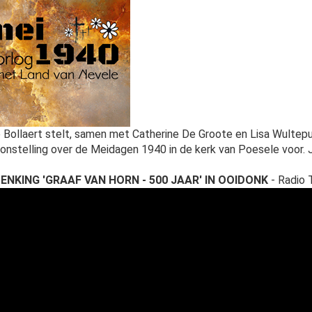
 Bollaert stelt, samen met Catherine De Groote en Lisa Wultepu
onstelling over de Meidagen 1940 in de kerk van Poesele voor.
ENKING 'GRAAF VAN HORN - 500 JAAR' IN OOIDONK
- Radio 