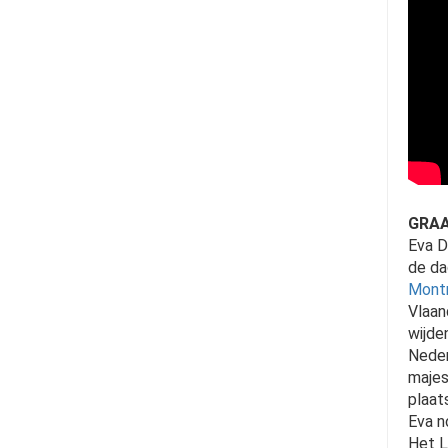
GRAA
Eva D
de da
Montm
Vlaan
wijde
Neder
majes
plaat
Eva n
Het L