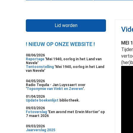
Lid worden
Vid
MEI 
! NIEUW OP ONZE WEBSITE !
Tijde
08/06/2026
verto
Reportage
'Mei 1940, oorlog in het Land van
(her)b
Nevele'
Tentoonstelling
'Mei 1940, oorlog in het Land
van Nevele'
04/05/2026
Radio Tequila - Jan Luyssaert over
'
Toponymie van Vinkt en Zeveren
'.
01/04/2026
Update boekenlijst
bibliotheek.
09/03/2026
Fotoverslag
'Een avond met Erwin Mortier' op
7 maart 2026
09/03/2026
Jaarverslag 2025