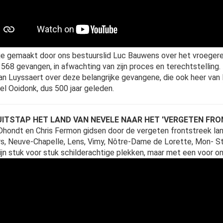
je gemaakt door ons bestuurslid Luc Bauwens over het vroegere 
 1568 gevangen, in afwachting van zijn proces en terechtstelling. I
an Luyssaert over deze belangrijke gevangene, die ook heer va
el Ooidonk, dus 500 jaar geleden.
ITSTAP HET LAND VAN NEVELE NAAR HET 'VERGETEN FRO
Dhondt en Chris Fermon gidsen door de vergeten frontstreek langs
s, Neuve-Chapelle, Lens, Vimy, Nôtre-Dame de Lorette, Mon- St 
ijn stuk voor stuk schilderachtige plekken, maar met een voor o