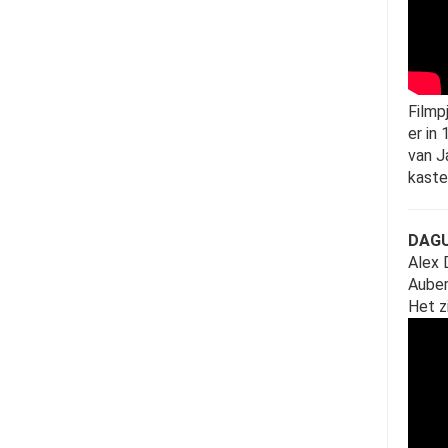
Filmp
er in
van J
kaste
DAGU
Alex 
Auber
Het z