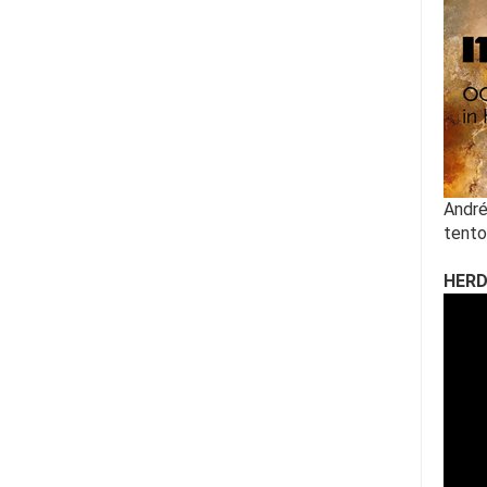
André
tento
HERD