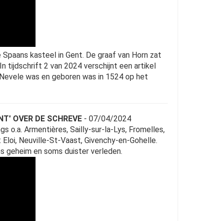
Spaans kasteel in Gent. De graaf van Horn zat
n tijdschrift 2 van 2024 verschijnt een artikel
n Nevele was en geboren was in 1524 op het
NT' OVER DE SCHREVE
- 07/04/2024
 o.a. Armentières, Sailly-sur-la-Lys, Fromelles,
Eloi, Neuville-St-Vaast, Givenchy-en-Gohelle.
ns geheim en soms duister verleden.