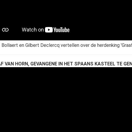
 Bollaert en Gilbert Declercq vertellen over de herdenking 'Graaf
F VAN HORN, GEVANGENE IN HET SPAANS KASTEEL TE GE