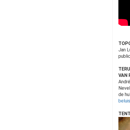
TOPO
Jan L
publi
TERU
VAN 
André
Nevel
de hu
belui
TENT