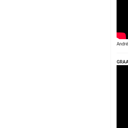
André
GRAA