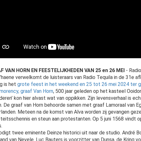
F VAN HORN EN FEESTELIJKHEDEN VAN 25 en 26 MEI
- Radio
’haene verwelkomt de luisteraars van Radio Tequila in de 31e af
g is het
grote feest in het weekend en 25 tot 26 mei 2024 ter g
orency, graaf Van Horn
, 500 jaar geleden op het kasteel Ooidon
deren’ kon hier alvast wat van oppikken. Zijn levensverhaal is ech
n. De graaf van Horn behoorde samen met graaf Lamoraal van Eg
landen. Meteen na de komst van Alva worden zij gevangen geze
teitsschennis en steun aan protestanten. Op 5 juni 1568 vindt 
s.
odigt twee eminente Deinze historici uit naar de studio. André Bo
and van Nevele. Luc Bauters is voorzitter van Dunsa, de Kring v