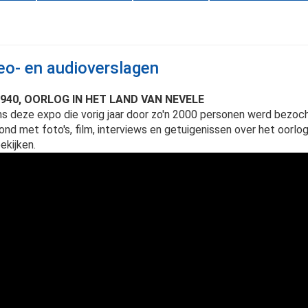
eo- en audioverslagen
1940, OORLOG IN HET LAND VAN NEVELE
ns deze expo die vorig jaar door zo'n 2000 personen werd bezoc
ond met foto's, film, interviews en getuigenissen over het oorlo
ekijken.