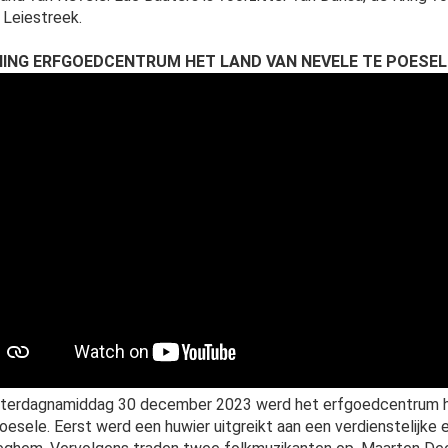
 Leiestreek.
ING ERFGOEDCENTRUM HET LAND VAN NEVELE TE POESE
terdagnamiddag 30 december 2023 werd het erfgoedcentrum het
oesele. Eerst werd een huwier uitgreikt aan een verdienstelijk