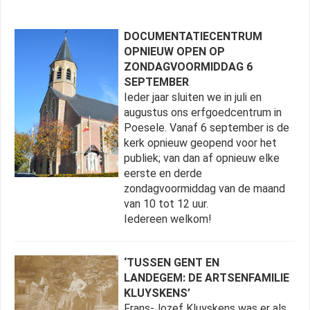
DOCUMENTATIECENTRUM
OPNIEUW OPEN OP
ZONDAGVOORMIDDAG 6
SEPTEMBER
Ieder jaar sluiten we in juli en
augustus ons erfgoedcentrum in
Poesele. Vanaf 6 september is de
kerk opnieuw geopend voor het
publiek; van dan af opnieuw elke
eerste en derde
zondagvoormiddag van de maand
van 10 tot 12 uur.
Iedereen welkom!
‘TUSSEN GENT EN
LANDEGEM: DE ARTSENFAMILIE
KLUYSKENS’
Frans-Jozef Kluyskens was er als