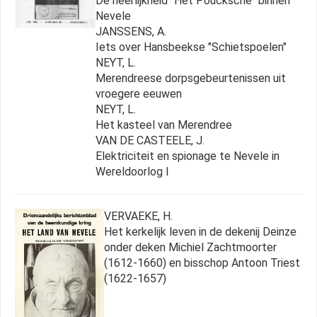
De heerlijkheid "Het Poucksche" binnen
Nevele
JANSSENS, A.
Iets over Hansbeekse "Schietspoelen"
NEYT, L.
Merendreese dorpsgebeurtenissen uit
vroegere eeuwen
NEYT, L.
Het kasteel van Merendree
VAN DE CASTEELE, J.
Elektriciteit en spionage te Nevele in
Wereldoorlog I
VERVAEKE, H.
Het kerkelijk leven in de dekenij Deinze
onder deken Michiel Zachtmoorter
(1612-1660) en bisschop Antoon Triest
(1622-1657)