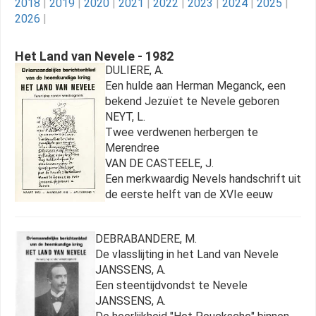
2018
|
2019
|
2020
|
2021
|
2022
|
2023
|
2024
|
2025
|
2026
|
Het Land van Nevele - 1982
DULIERE, A.
Een hulde aan Herman Meganck, een
bekend Jezuïet te Nevele geboren
NEYT, L.
Twee verdwenen herbergen te
Merendree
VAN DE CASTEELE, J.
Een merkwaardig Nevels handschrift uit
de eerste helft van de XVIe eeuw
DEBRABANDERE, M.
De vlasslijting in het Land van Nevele
JANSSENS, A.
Een steentijdvondst te Nevele
JANSSENS, A.