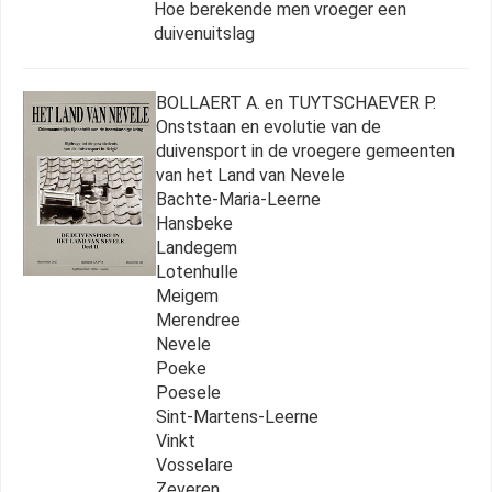
Hoe berekende men vroeger een
duivenuitslag
BOLLAERT A. en TUYTSCHAEVER P.
Onststaan en evolutie van de
duivensport in de vroegere gemeenten
van het Land van Nevele
Bachte-Maria-Leerne
Hansbeke
Landegem
Lotenhulle
Meigem
Merendree
Nevele
Poeke
Poesele
Sint-Martens-Leerne
Vinkt
Vosselare
Zeveren