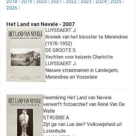
2018
|
2019
|
2020
|
2021
|
2022
|
2023
|
2024
|
2025
|
2026
|
Het Land van Nevele - 2007
LUYSSAERT J.
Kroniek van het klooster te Merendree
(1976-1952)
DE GROOTE S.
Vechten voor keizerin Charlotte
LUYSSAERT J.
Nieuwe straatnamen in Landegem,
Merendree en Vosselare
Heemkring Het Land van Nevele
verwerft fotoarchief van René Van De
Walle
STROBBE A.
Zijt ge van Lue dan? Volkswijsheid uit
Lotenhulle