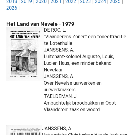
2018
|
2019
|
2020
|
2021
|
2022
|
2023
|
2024
|
2025
|
2026
|
Het Land van Nevele - 1979
DE ROO, L.
"Vlaanderens Zonen" een toneeltraditie
te Lotenhulle
JANSSENS, A.
Luitenant-kolonel Auguste, Louis,
Lucien Haus, een minder bekend
Nevelaar
JANSSENS, A.
Over Nevelse uurwerken en
uurwerkmakers
TAELDEMAN, J.
Ambachtelijk broodbakken in Oost-
Vlaanderen: zaak en woord
JANSSENS, A.