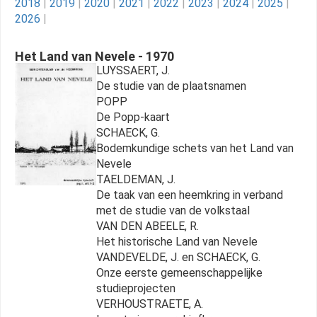
2018
|
2019
|
2020
|
2021
|
2022
|
2023
|
2024
|
2025
|
2026
|
Het Land van Nevele - 1970
LUYSSAERT, J.
De studie van de plaatsnamen
POPP
De Popp-kaart
SCHAECK, G.
Bodemkundige schets van het Land van
Nevele
TAELDEMAN, J.
De taak van een heemkring in verband
met de studie van de volkstaal
VAN DEN ABEELE, R.
Het historische Land van Nevele
VANDEVELDE, J. en SCHAECK, G.
Onze eerste gemeenschappelijke
studieprojecten
VERHOUSTRAETE, A.