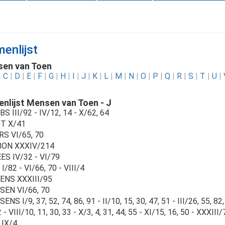
enlijst
en van Toen
|
C
|
D
|
E
|
F
|
G
|
H
|
I
|
J
|
K
|
L
|
M
|
N
|
O
|
P
|
Q
|
R
|
S
|
T
|
U
|
nlijst Mensen van Toen - J
S III/92 - IV/12, 14 - X/62, 64
T X/41
S VI/65, 70
ON XXXIV/214
S IV/32 - VI/79
I/82 - VI/66, 70 - VIII/4
ENS XXXIII/95
SEN VI/66, 70
NS I/9, 37, 52, 74, 86, 91 - II/10, 15, 30, 47, 51 - III/26, 55, 82,
 - VIII/10, 11, 30, 33 - X/3, 4, 31, 44, 55 - XI/15, 16, 50 - XXXIII
 IX/4