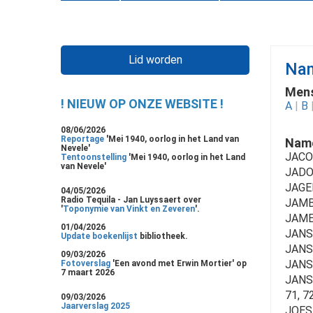
Lid worden
Nam
Mens
! NIEUW OP ONZE WEBSITE !
A
|
B
08/06/2026
Reportage
'Mei 1940, oorlog in het Land van
Name
Nevele'
JACOB
Tentoonstelling
'Mei 1940, oorlog in het Land
van Nevele'
JADO
JAGER
04/05/2026
Radio Tequila - Jan Luyssaert over
JAMB
'
Toponymie van Vinkt en Zeveren
'.
JAMEE
01/04/2026
JANS 
Update boekenlijst
bibliotheek.
JANS
09/03/2026
JANS
Fotoverslag
'Een avond met Erwin Mortier' op
7 maart 2026
JANSSE
71, 72
09/03/2026
Jaarverslag 2025
JOES