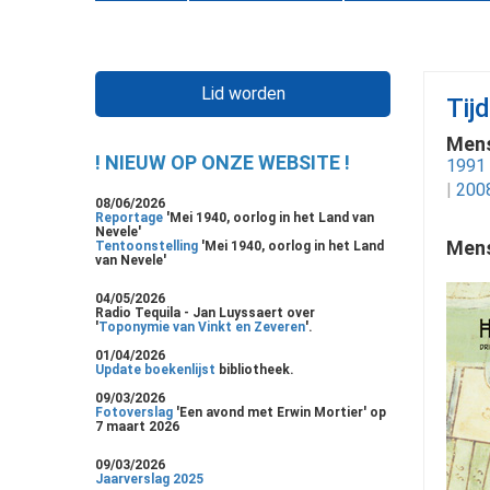
Lid worden
Tij
Mens
! NIEUW OP ONZE WEBSITE !
1991
|
200
08/06/2026
Reportage
'Mei 1940, oorlog in het Land van
Nevele'
Mens
Tentoonstelling
'Mei 1940, oorlog in het Land
van Nevele'
04/05/2026
Radio Tequila - Jan Luyssaert over
'
Toponymie van Vinkt en Zeveren
'.
01/04/2026
Update boekenlijst
bibliotheek.
09/03/2026
Fotoverslag
'Een avond met Erwin Mortier' op
7 maart 2026
09/03/2026
Jaarverslag 2025