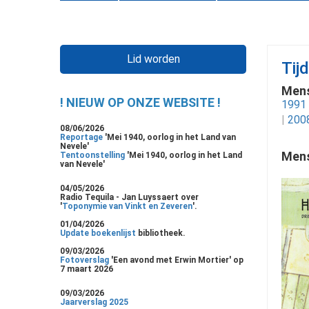
Lid worden
Tij
Mens
! NIEUW OP ONZE WEBSITE !
1991
|
200
08/06/2026
Reportage
'Mei 1940, oorlog in het Land van
Nevele'
Mens
Tentoonstelling
'Mei 1940, oorlog in het Land
van Nevele'
04/05/2026
Radio Tequila - Jan Luyssaert over
'
Toponymie van Vinkt en Zeveren
'.
01/04/2026
Update boekenlijst
bibliotheek.
09/03/2026
Fotoverslag
'Een avond met Erwin Mortier' op
7 maart 2026
09/03/2026
Jaarverslag 2025