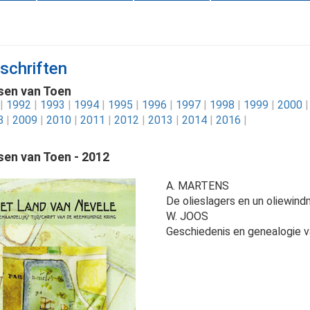
dschriften
en van Toen
|
1992
|
1993
|
1994
|
1995
|
1996
|
1997
|
1998
|
1999
|
2000
|
8
|
2009
|
2010
|
2011
|
2012
|
2013
|
2014
|
2016
|
en van Toen - 2012
A. MARTENS
De olieslagers en un oliewin
W. JOOS
Geschiedenis en genealogie 