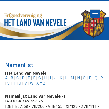
Toggle
navigati
Namenlijst
Het Land van Nevele
A
|
B
|
C
|
D
|
E
|
F
|
G
|
H
|
I
|
J
|
K
|
L
|
M
|
N
|
O
|
P
|
Q
|
R
|
S
|
T
|
U
|
V
|
W
|
X Y Z
|
Namenlijst Land van Nevele - I
IACOCCA XXVI/69, 75
IDE III/67, 68 - VII/206 - VIII/155 - XI/129 - XVII/111 -