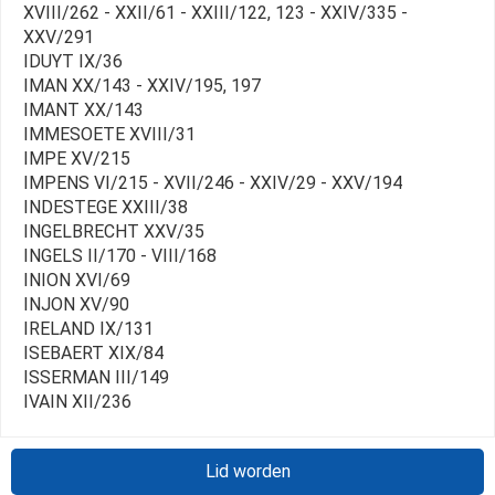
XVIII/262 - XXII/61 - XXIII/122, 123 - XXIV/335 -
XXV/291
IDUYT IX/36
IMAN XX/143 - XXIV/195, 197
IMANT XX/143
IMMESOETE XVIII/31
IMPE XV/215
IMPENS VI/215 - XVII/246 - XXIV/29 - XXV/194
INDESTEGE XXIII/38
INGELBRECHT XXV/35
INGELS II/170 - VIII/168
INION XVI/69
INJON XV/90
IRELAND IX/131
ISEBAERT XIX/84
ISSERMAN III/149
IVAIN XII/236
Lid worden