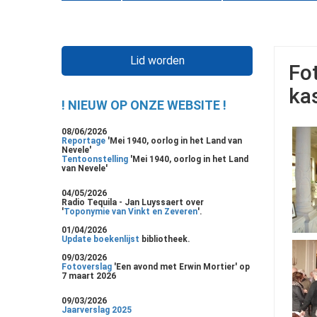
Lid worden
Fo
ka
! NIEUW OP ONZE WEBSITE !
08/06/2026
Reportage
'Mei 1940, oorlog in het Land van
Nevele'
Tentoonstelling
'Mei 1940, oorlog in het Land
van Nevele'
04/05/2026
Radio Tequila - Jan Luyssaert over
'
Toponymie van Vinkt en Zeveren
'.
01/04/2026
Update boekenlijst
bibliotheek.
09/03/2026
Fotoverslag
'Een avond met Erwin Mortier' op
7 maart 2026
09/03/2026
Jaarverslag 2025